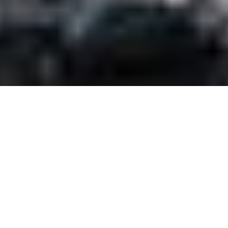
Jouw team vakkundig
opschudden?
ConnectINteams is gestart vanuit een
gezamenlijke passie: teams en helpen
verbinden. Want de verbinding creëren de
teamleden zelf.