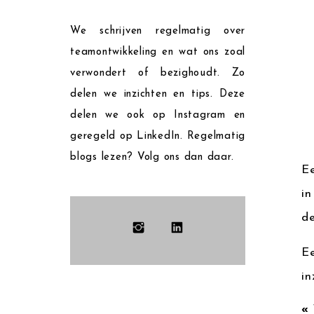
We schrijven regelmatig over
teamontwikkeling en wat ons zoal
verwondert of bezighoudt. Zo
delen we inzichten en tips. Deze
delen we ook op Instagram en
geregeld op LinkedIn. Regelmatig
blogs lezen? Volg ons dan daar.
Ee
in
de
Ee
in
Wi
«